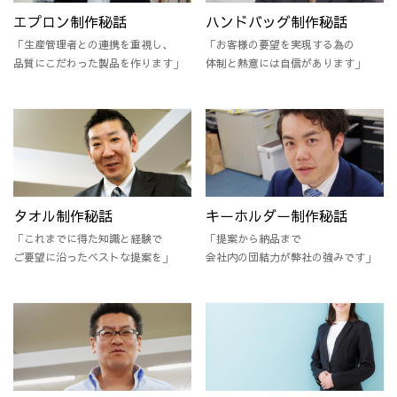
エプロン制作秘話
ハンドバッグ制作秘話
「生産管理者との連携を重視し、
「お客様の要望を実現する為の
品質にこだわった製品を作ります」
体制と熱意には自信があります」
タオル制作秘話
キーホルダー制作秘話
「これまでに得た知識と経験で
「提案から納品まで
ご要望に沿ったベストな提案を」
会社内の団結力が弊社の強みです」