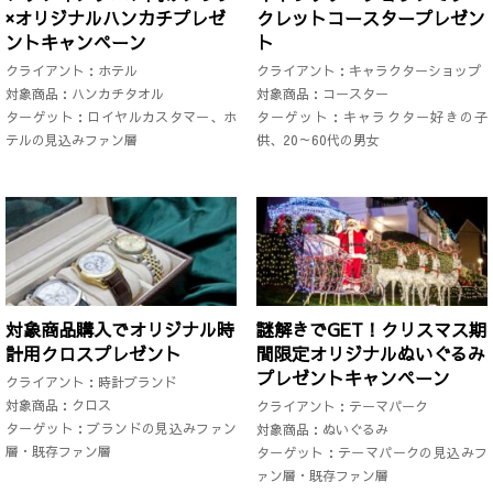
×オリジナルハンカチプレゼ
クレットコースタープレゼン
ントキャンペーン
ト
クライアント：ホテル
クライアント：キャラクターショップ
対象商品：ハンカチタオル
対象商品：コースター
ターゲット：ロイヤルカスタマー、ホ
ターゲット：キャラクター好きの子
テルの見込みファン層
供、20～60代の男女
対象商品購入でオリジナル時
謎解きでGET！クリスマス期
計用クロスプレゼント
間限定オリジナルぬいぐるみ
プレゼントキャンペーン
クライアント：時計ブランド
対象商品：クロス
クライアント：テーマパーク
ターゲット：ブランドの見込みファン
対象商品：ぬいぐるみ
層・既存ファン層
ターゲット：テーマパークの見込みフ
ァン層・既存ファン層