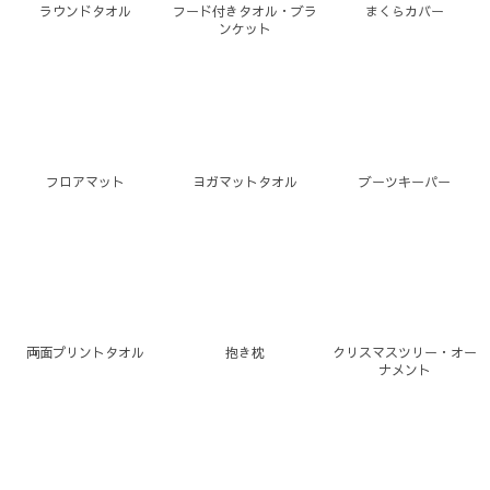
ラウンドタオル
フード付きタオル・ブラ
まくらカバー
ンケット
フロアマット
ヨガマットタオル
ブーツキーパー
両面プリントタオル
抱き枕
クリスマスツリー・オー
ナメント