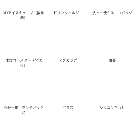
3Dアイスキューブ（製氷
ドリンクホルダー
洗って使えるエコバッグ
機）
木製コースター（間伐
マグカップ
食器
材）
お弁当箱・ランチボック
グラス
シリコンたわし
ス