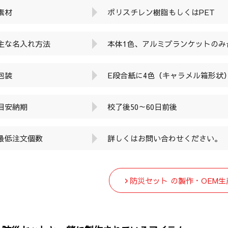
素材
ポリスチレン樹脂もしくはPET
主な名入れ方法
本体1色、アルミブランケットのみ
包装
E段合紙に4色（キャラメル箱形状
目安納期
校了後50～60日前後
最低注文個数
詳しくはお問い合わせください。
防災セット の製作・OEM