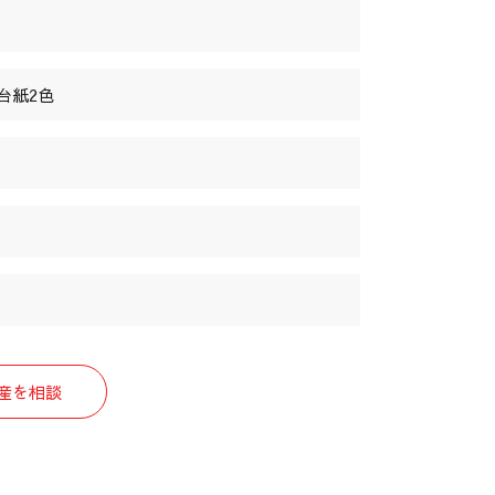
台紙2色
）
生産を相談