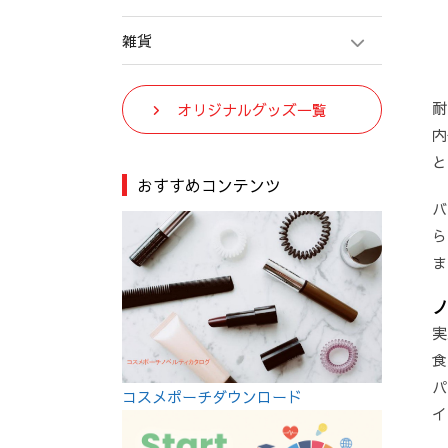
雑貨
耐
オリジナルグッズ一覧
内
と
おすすめコンテンツ
バ
ら
ま
実
食
パ
コスメポーチダウンロード
イ