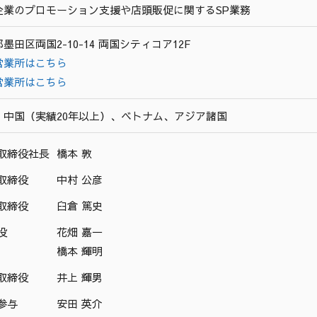
企業のプロモーション支援や店頭販促に関するSP業務
墨田区両国2-10-14 両国シティコア12F
営業所はこちら
営業所はこちら
、中国（実績20年以上）、ベトナム、アジア諸国
取締役社長
橋本 敦
取締役
中村 公彦
取締役
臼倉 篤史
役
花畑 嘉一
橋本 輝明
取締役
井上 輝男
参与
安田 英介