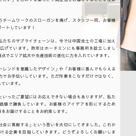
うチームワークのスローガンを掲げ、スタッフ一同、お客様
ポートしています！
た私たちのサプライチェーンは、今では中国全土の工場に加え
広げています。昨年はホーチミンにも事務所を設立しまし
視点でエリア拡大や生産技術の進化に力を入れていきます。
トレンドを意識したデザイン」や「お客様に喜んでもらえる
力でお手伝いしています。ただ作業をこなすだけではなく、
しています。
といったご要望にはお応えできない場合もありますが、私た
t」の付加価値で勝負しています。お客様のアイデアを形にするため
事をお届けすることをお約束します。
社会に貢献する」という思いを大切にしてきました。これか
ける企業を目指していきます。どうぞよろしくお願いしま