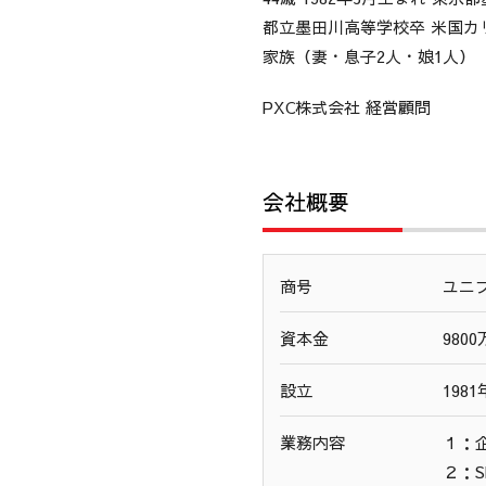
都立墨田川高等学校卒 米国カ
家族（妻・息子2人・娘1人）
PXC株式会社 経営顧問
会社概要
商号
ユニ
資本金
980
設立
198
業務内容
１：
２：