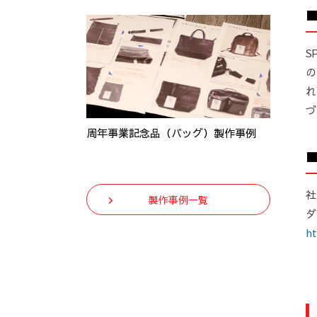
S
の
れ
づ
周年事業記念品（バッグ）製作事例
社
製作事例一覧
ダ
ht