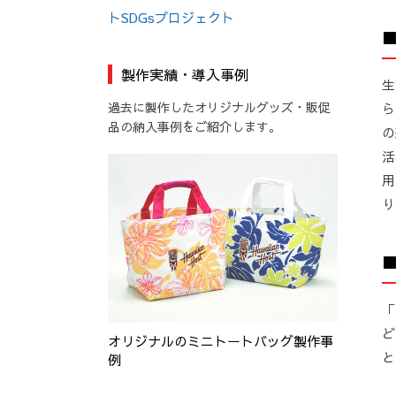
トSDGsプロジェクト
製作実績・導入事例
生
過去に製作したオリジナルグッズ・販促
ら
品の納入事例をご紹介します。
の
活
用
り
「
ど
オリジナルのミニトートバッグ製作事
と
例