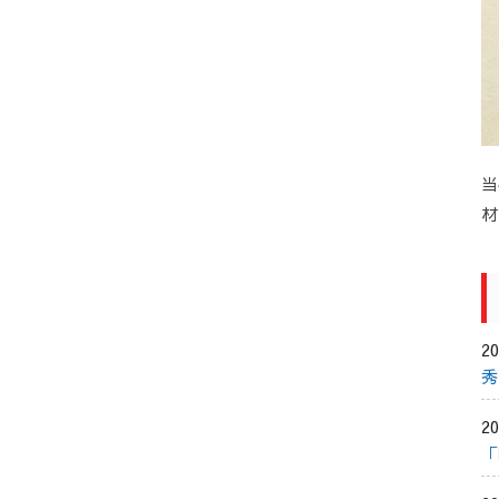
当
材
20
秀
20
「