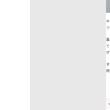
キ
ぐ
基
て
ザ
ま
用