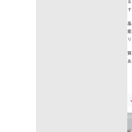
る
す
基
能
り
質
あ