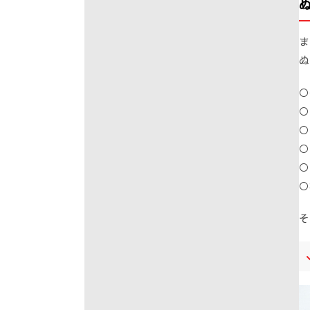
ま
ぬ
○
○
○
○
○
○
そ