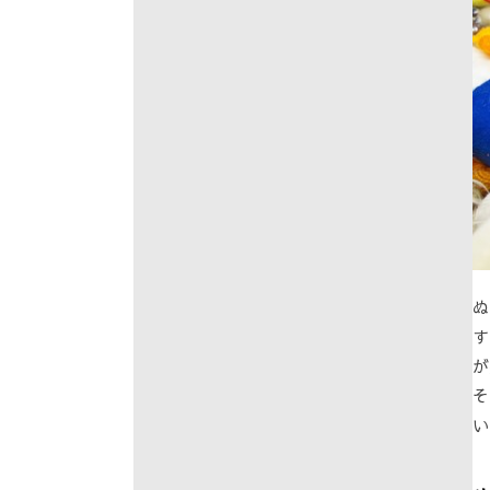
ぬ
す
が
そ
い